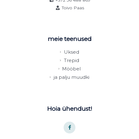
+372 56 488 869
Toivo Paas
meie teenused
Uksed
Trepid
Mööbel
ja palju muudki
Hoia ühendust!
F
a
c
e