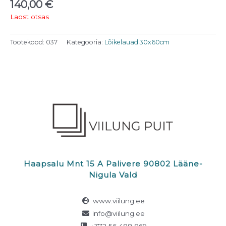
140,00
€
Laost otsas
Tootekood:
037
Kategooria:
Lõikelauad 30x60cm
Haapsalu Mnt 15 A Palivere 90802 Lääne-
Nigula Vald
www.viilung.ee
info@viilung.ee