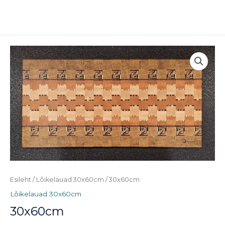
Skip
MAI
to
ME
content
Esileht
/
Lõikelauad 30x60cm
/ 30x60cm
Lõikelauad 30x60cm
30x60cm