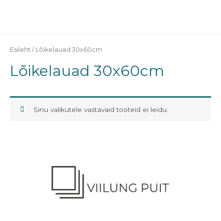
Skip
MAI
to
ME
content
Esileht
/ Lõikelauad 30x60cm
Lõikelauad 30x60cm
Sinu valikutele vastavaid tooteid ei leidu.