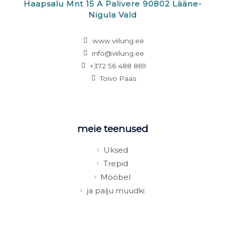
Haapsalu Mnt 15 A Palivere 90802 Lääne-
Nigula Vald
www.viilung.ee
info@viilung.ee
+372 56 488 869
Toivo Paas
meie teenused
Uksed
Trepid
Mööbel
ja palju muudki