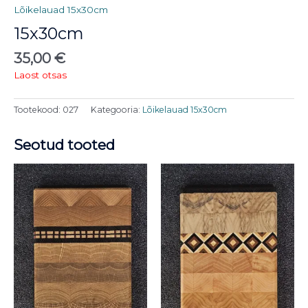
Lõikelauad 15x30cm
15x30cm
35,00
€
Laost otsas
Tootekood:
027
Kategooria:
Lõikelauad 15x30cm
Seotud tooted