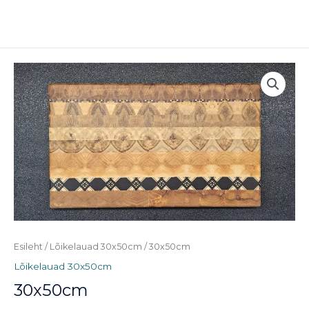
Skip
MAI
to
ME
content
Esileht
/
Lõikelauad 30x50cm
/ 30x50cm
Lõikelauad 30x50cm
30x50cm