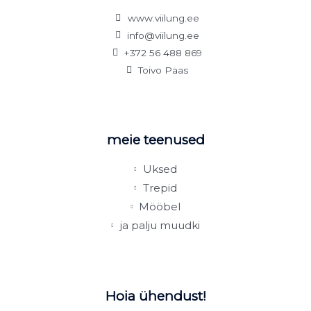
www.viilung.ee
info@viilung.ee
+372 56 488 869
Toivo Paas
meie teenused
Uksed
Trepid
Mööbel
ja palju muudki
Hoia ühendust!