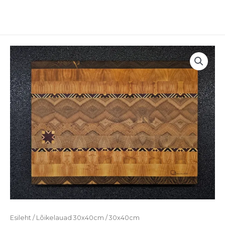
Skip
MAI
to
ME
content
Esileht
/
Lõikelauad 30x40cm
/ 30x40cm