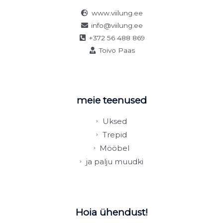
www.viilung.ee
info@viilung.ee
+372 56 488 869
Toivo Paas
meie teenused
Uksed
Trepid
Mööbel
ja palju muudki
Hoia ühendust!