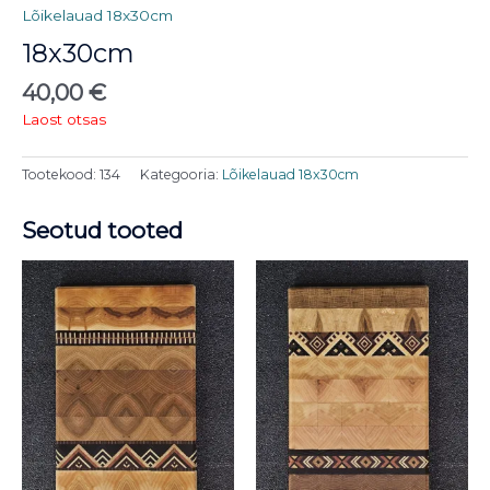
Lõikelauad 18x30cm
18x30cm
40,00
€
Laost otsas
Tootekood:
134
Kategooria:
Lõikelauad 18x30cm
Seotud tooted