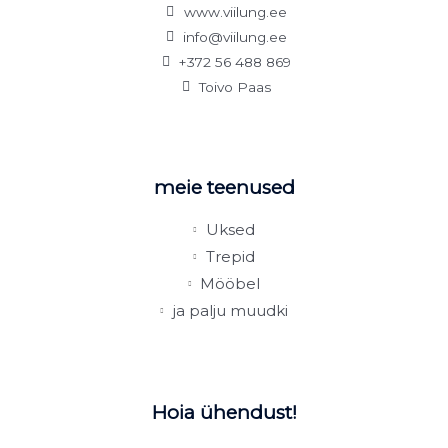
www.viilung.ee
info@viilung.ee
+372 56 488 869
Toivo Paas
meie teenused
Uksed
Trepid
Mööbel
ja palju muudki
Hoia ühendust!