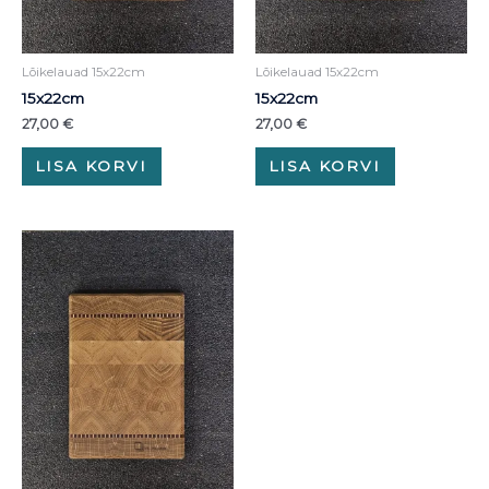
Lõikelauad 15x22cm
Lõikelauad 15x22cm
15x22cm
15x22cm
27,00
€
27,00
€
LISA KORVI
LISA KORVI