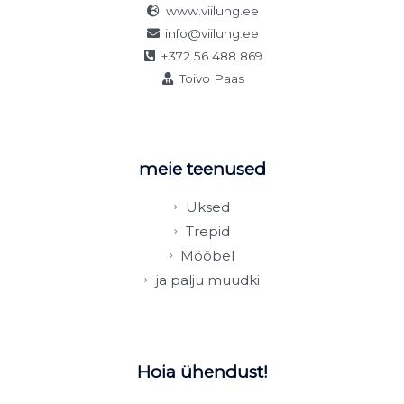
www.viilung.ee
info@viilung.ee
+372 56 488 869
Toivo Paas
meie teenused
Uksed
Trepid
Mööbel
ja palju muudki
Hoia ühendust!