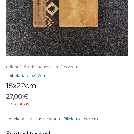
Esileht
/
Lõikelauad 15x22cm
/ 15x22cm
Lõikelauad 15x22cm
15x22cm
27,00
€
Laost otsas
Tootekood:
329
Kategooria:
Lõikelauad 15x22cm
Seotud tooted