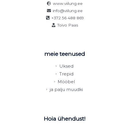
www.viilung.ee
info@viilung.ee
+372 56 488 869
Toivo Paas
meie teenused
Uksed
Trepid
Mööbel
ja palju muudki
Hoia ühendust!