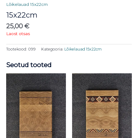
Lõikelauad 15x22cm
15x22cm
25,00
€
Laost otsas
Tootekood:
099
Kategooria:
Lõikelauad 15x22cm
Seotud tooted